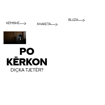
BLUZA
KËMISHË
XHAKETA
PO
KËRKON
DIÇKA TJETËR?