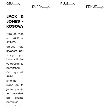
GRA
PLUS
BURRA
FËMIJË
JACK &
JONES -
KOSOVA
Mirë se vjen
në JACK &
JONES,
adresa jote
kryesore për
veshje për
burra
, stil dhe
vetëbesim të
përditshëm.
Që nga viti
1990,
krijojmë
rroba që të
japin pamje
të mprehtë,
pa shumë
përpjekje.