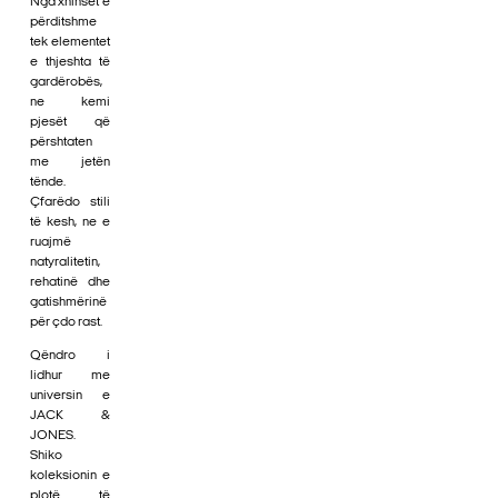
Nga xhinset e
përditshme
tek elementet
e thjeshta të
gardërobës,
ne kemi
pjesët që
përshtaten
me jetën
tënde.
Çfarëdo stili
të kesh, ne e
ruajmë
natyralitetin,
rehatinë dhe
gatishmërinë
për çdo rast.
Qëndro i
lidhur me
universin e
JACK &
JONES.
Shiko
koleksionin e
plotë të