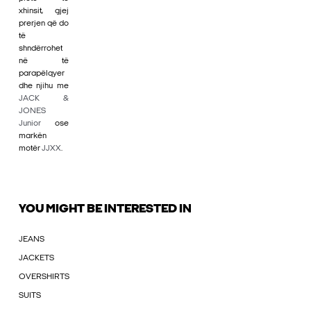
xhinsit, gjej
prerjen që do
të
shndërrohet
në të
parapëlqyer
dhe njihu me
JACK &
JONES
Junior
ose
markën
motër
JJXX
.
YOU MIGHT BE INTERESTED IN
JEANS
JACKETS
OVERSHIRTS
SUITS