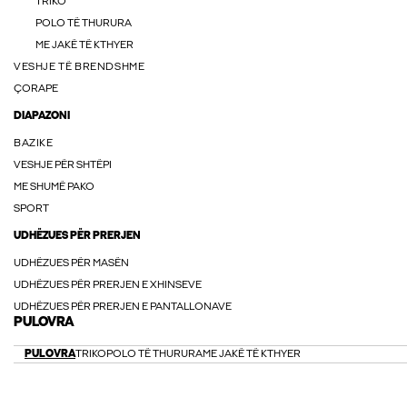
TRIKO
POLO TË THURURA
ME JAKË TË KTHYER
VESHJE TË BRENDSHME
ÇORAPE
DIAPAZONI
BAZIKE
VESHJE PËR SHTËPI
ME SHUMË PAKO
SPORT
UDHËZUES PËR PRERJEN
UDHËZUES PËR MASËN
UDHËZUES PËR PRERJEN E XHINSEVE
UDHËZUES PËR PRERJEN E PANTALLONAVE
PULOVRA
PULOVRA
TRIKO
POLO TË THURURA
ME JAKË TË KTHYER