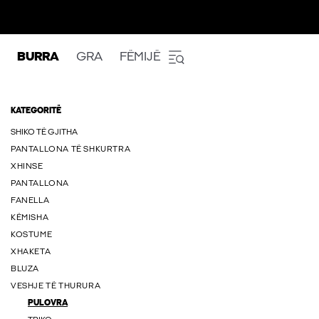
BURRA
GRA
FËMIJË
KATEGORITË
SHIKO TË GJITHA
PANTALLONA TË SHKURTRA
XHINSE
PANTALLONA
FANELLA
KËMISHA
KOSTUME
XHAKETA
BLUZA
VESHJE TË THURURA
PULOVRA