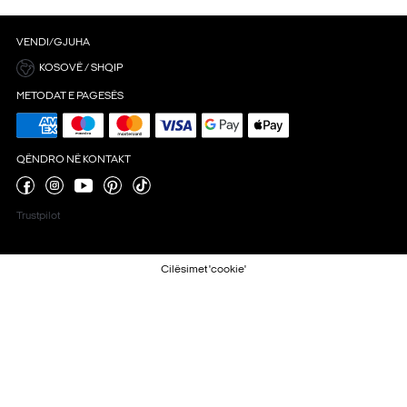
VENDI/GJUHA
KOSOVË / SHQIP
METODAT E PAGESËS
QËNDRO NË KONTAKT
Trustpilot
Cilësimet 'cookie'