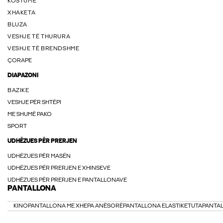
KOSTUME
XHAKETA
BLUZA
VESHJE TË THURURA
VESHJE TË BRENDSHME
ÇORAPE
DIAPAZONI
BAZIKE
VESHJE PËR SHTËPI
ME SHUMË PAKO
SPORT
UDHËZUES PËR PRERJEN
UDHËZUES PËR MASËN
UDHËZUES PËR PRERJEN E XHINSEVE
UDHËZUES PËR PRERJEN E PANTALLONAVE
PANTALLONA
KINO
PANTALLONA ME XHEPA ANËSORË
PANTALLONA ELASTIKE
TUTA
PANTA