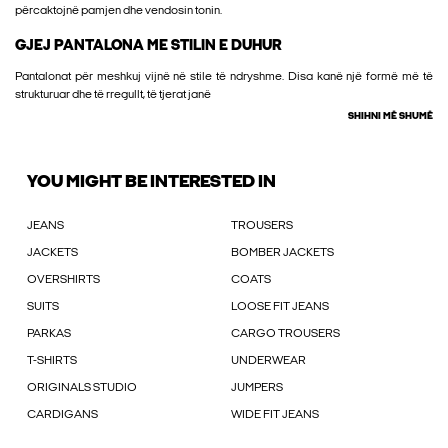
përcaktojnë pamjen dhe vendosin tonin.
GJEJ PANTALONA ME STILIN E DUHUR
Pantalonat për meshkuj vijnë në stile të ndryshme. Disa kanë një formë më të
strukturuar dhe të rregullt, të tjerat janë
SHIHNI MË SHUMË
YOU MIGHT BE INTERESTED IN
JEANS
TROUSERS
JACKETS
BOMBER JACKETS
OVERSHIRTS
COATS
SUITS
LOOSE FIT JEANS
PARKAS
CARGO TROUSERS
T-SHIRTS
UNDERWEAR
ORIGINALS STUDIO
JUMPERS
CARDIGANS
WIDE FIT JEANS