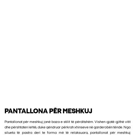
PANTALLONA PËR MESHKUJ
Pantallonat për meshkuj janë baza e stilit të përditshëm. Vishen gjatë gjithë vitit
dhe përshtaten lehtë, duke qëndruar përkrah xhinseve në garderobën tënde. Nga
silueta të pastra deri te forma më të relaksuara, pantallonat për meshkuj