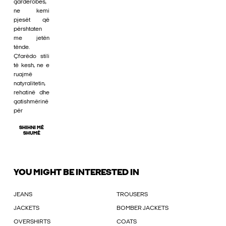
gardërobës,
ne kemi
pjesët që
përshtaten
me jetën
tënde.
Çfarëdo stili
të kesh, ne e
ruajmë
natyralitetin,
rehatinë dhe
gatishmërinë
për
SHIHNI MË
SHUMË
YOU MIGHT BE INTERESTED IN
JEANS
TROUSERS
JACKETS
BOMBER JACKETS
OVERSHIRTS
COATS