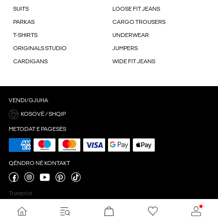
SUITS
LOOSE FIT JEANS
PARKAS
CARGO TROUSERS
T-SHIRTS
UNDERWEAR
ORIGINALS STUDIO
JUMPERS
CARDIGANS
WIDE FIT JEANS
VENDI/GJUHA
KOSOVË / SHQIP
METODAT E PAGESËS
QËNDRO NË KONTAKT
Trustpilot