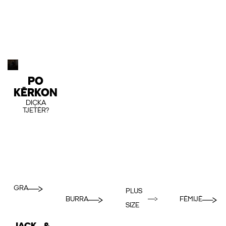
PO
KËRKON
DIÇKA
TJETËR?
GRA
PLUS
BURRA
FËMIJË
SIZE