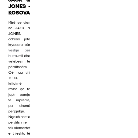
JACK &
JONES -
KOSOVA
Mirë se vjen
në JACK &
JONES,
adresa jote
kryesore për
veshje për
burra
, stil dhe
vetëbesim të
përditshëm.
Që nga viti
1990,
krijojmë
rroba që të
japin pamje
të mprehtë,
pa shumë
përpjekje.
Nga xhinset e
përditshme
tek elementet
e thjeshta të