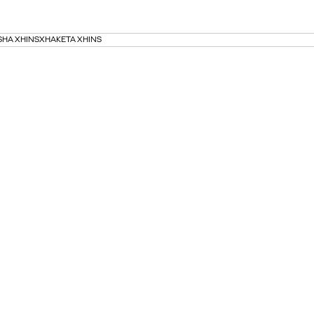
SHA XHINS
XHAKETA XHINS