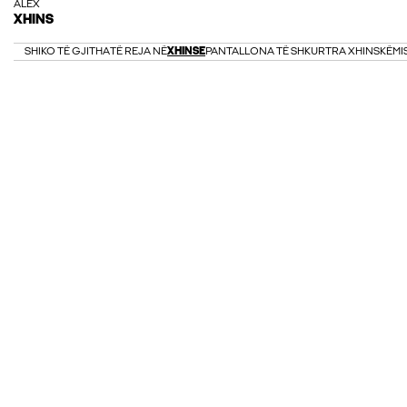
ALEX
XHINS
SHIKO TË GJITHA
TË REJA NË
XHINSE
PANTALLONA TË SHKURTRA XHINS
KËMI