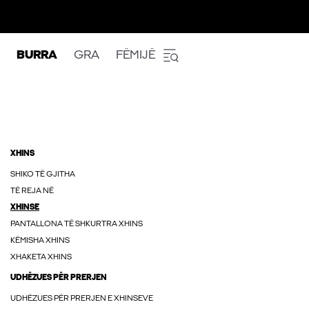
BURRA
GRA
FËMIJË
XHINS
SHIKO TË GJITHA
TË REJA NË
XHINSE
PANTALLONA TË SHKURTRA XHINS
KËMISHA XHINS
XHAKETA XHINS
UDHËZUES PËR PRERJEN
UDHËZUES PËR PRERJEN E XHINSEVE