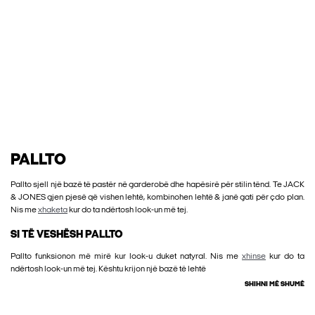
PALLTO
Pallto sjell një bazë të pastër në garderobë dhe hapësirë për stilin tënd. Te JACK
& JONES gjen pjesë që vishen lehtë, kombinohen lehtë & janë gati për çdo plan.
Nis me
xhaketa
kur do ta ndërtosh look-un më tej.
SI TË VESHËSH PALLTO
Pallto funksionon më mirë kur look-u duket natyral. Nis me
xhinse
kur do ta
ndërtosh look-un më tej. Kështu krijon një bazë të lehtë
SHIHNI MË SHUMË