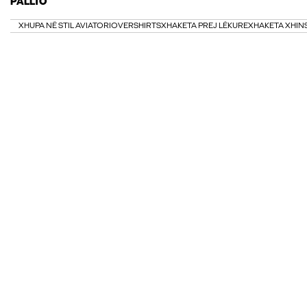
PALLTO
XHUPA NË STIL AVIATORI
OVERSHIRTS
XHAKETA PREJ LËKURE
XHAKETA XHIN