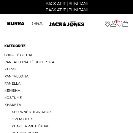
BACK AT IT | BLINI TANI
BACK AT IT | BLINI TANI
BURRA
GRA
FËMIJË
KATEGORITË
SHIKO TË GJITHA
PANTALLONA TË SHKURTRA
XHINSE
PANTALLONA
FANELLA
KËMISHA
KOSTUME
XHAKETA
XHUPA NË STIL AVIATORI
OVERSHIRTS
XHAKETA PREJ LËKURE