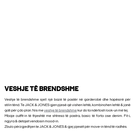
VESHJE TË BRENDSHME
Veshje të brendshme sjell një bazë të pastër në garderobë dhe hapësirë për
stilin tënd. Te JACK & JONES gjen pjesë që vishen lehtë, kombinohen lehtë & janë
gati për çdo plan. Nis me
veshje të brendshme
kur do ta ndërtosh look-un më tej.
Mbaje outfit-in të thjeshtë me shtresa të pastra, basic të forta ose denim. Fit-i,
ngjyra & detajet vendosin mood-in.
Zbulo përzgjedhjen te JACK & JONES & gjej pjesët për move-in tënd të radhës.