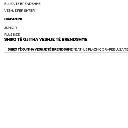
BLUZA TË BRENDSHME
VESHJE PËR SHTËPI
DIAPAZONI
JUNIOR
PLUS SIZE
SHIKO TË GJITHA VESHJE TË BRENDSHME
SHIKO TË GJITHA VESHJE TË BRENDSHME
MBATHJE PLAZHI
ÇORAPE
BLUZA T