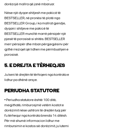
dorëzojë mallra që janë mbaruar.
Nëse një dyqan shitjesh me pakicë të
BESTSELLER, në pronësi të plotë nga
BESTSELLER Group, i ka mallrat gjendje,
dyqani i shitjeve me pakicë të
BESTSELLER mund të marrë përsipër një
pjesë të porosisë si shitës. BESTSELLER
merr përsipër dhe mban përgjegjësinv për
gjithë rreziqet që lidhen me përmbushjen e
porosisë.
5. E DREJTA E TËRHEQJES
Ju keni të drejtën të tërhiqeni nga kontrata e
lidhur pa dhënë arsye.
PERIUDHA STATUTORE
• Periudha statutore është 100 ditë,
megjithatë, rimburosjmë vetëm kostot e
dorëzimit nëse ushtroni të drejtën tuaj për
t'u tërhequr nga kontrata brenda 14 ditësh.
Për më shumë informacion lidhur me
rimbursimin e kostos së dorëzimit, ju lutemi