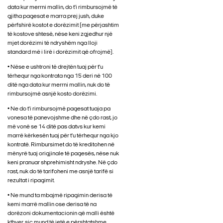
data kur merrni mallin, do t'i rimbursojmë të
gjitha pagesat e marra prej jush, duke
përfshirë kostot e dorëzimit (me përjashtim
të kostove shtesë, nëse keni zgjedhur një
mjet dorëzimi të ndryshëm nga lloji
standard më i lirë i dorëzimit që ofrojmë).
• Nëse e ushtroni të drejtën tuaj për t'u
tërhequr nga kontrata nga 15 deri në 100
ditë nga data kur merrni mallin, nuk do të
rimbursojmë asnjë kosto dorëzimi.
• Ne do t'i rimbursojmë pagesat tuaja pa
vonesa të panevojshme dhe në çdo rast, jo
më vonë se 14 ditë pas datvs kur kemi
marrë kërkesën tuaj për t'u tërhequr nga kjo
kontratë. Rimbursimet do të kreditohen në
mënyrë tuaj origjinale të pagesës, nëse nuk
keni pranuar shprehimisht ndryshe. Në çdo
rast, nuk do të tarifoheni me asnjë tarifë si
rezultat i ripagimit.
• Ne mund ta mbajmë ripagimin derisa të
kemi marrë mallin ose derisa të na
dorëzoni dokumentacionin që malli është
kthyer, siç mund të jetë e përshtatshme.