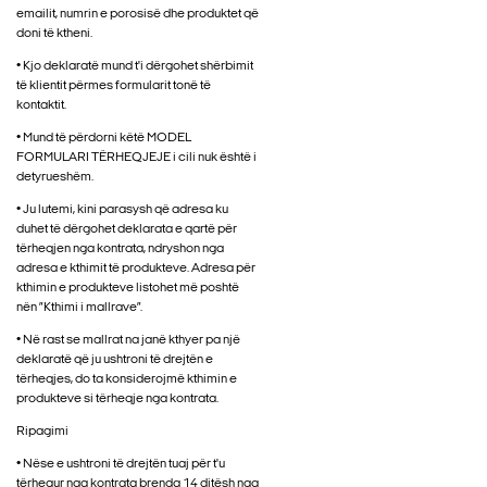
emailit, numrin e porosisë dhe produktet që
doni të ktheni.
• Kjo deklaratë mund t'i dërgohet shërbimit
të klientit përmes formularit tonë të
kontaktit.
• Mund të përdorni këtë MODEL
FORMULARI TËRHEQJEJE i cili nuk është i
detyrueshëm.
• Ju lutemi, kini parasysh që adresa ku
duhet të dërgohet deklarata e qartë për
tërheqjen nga kontrata, ndryshon nga
adresa e kthimit të produkteve. Adresa për
kthimin e produkteve listohet më poshtë
nën ”Kthimi i mallrave”.
• Në rast se mallrat na janë kthyer pa një
deklaratë që ju ushtroni të drejtën e
tërheqjes, do ta konsiderojmë kthimin e
produkteve si tërheqje nga kontrata.
Ripagimi
• Nëse e ushtroni të drejtën tuaj për t'u
tërhequr nga kontrata brenda 14 ditësh nga