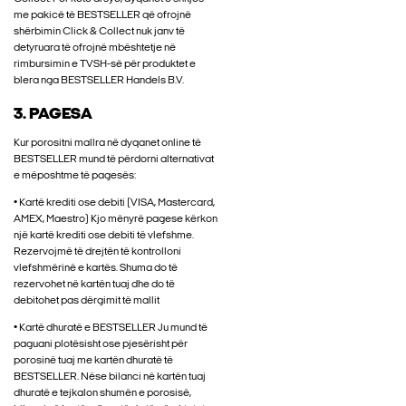
me pakicë të BESTSELLER që ofrojnë
shërbimin Click & Collect nuk janv të
detyruara të ofrojnë mbështetje në
rimbursimin e TVSH-së për produktet e
blera nga BESTSELLER Handels B.V.
3. PAGESA
Kur porositni mallra në dyqanet online të
BESTSELLER mund të përdorni alternativat
e mëposhtme të pagesës:
• Kartë krediti ose debiti (VISA, Mastercard,
AMEX, Maestro) Kjo mënyrë pagese kërkon
një kartë krediti ose debiti të vlefshme.
Rezervojmë të drejtën të kontrolloni
vlefshmërinë e kartës. Shuma do të
rezervohet në kartën tuaj dhe do të
debitohet pas dërgimit të mallit
• Kartë dhuratë e BESTSELLER Ju mund të
paguani plotësisht ose pjesërisht për
porosinë tuaj me kartën dhuratë të
BESTSELLER. Nëse bilanci në kartën tuaj
dhuratë e tejkalon shumën e porosisë,