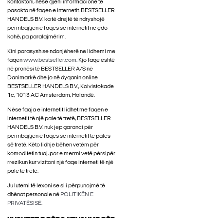
kontaktoni, nëse gjeni informacione të
pasakta në faqen e internetit. BESTSELLER
HANDELS B.V. ka të drejtë të ndryshojë
përmbajtjen e faqes së internetit në çdo
kohë, pa paralajmërim.
Kini parasysh se ndonjëherë ne lidhemi me
faqen
www.bestseller.com
. Kjo faqe është
në pronësi të BESTSELLER A/S në
Danimarkë dhe jo në dyqanin online
BESTSELLER HANDELS B.V., Koivistokade
1c, 1013 AC Amsterdam, Holandë.
Nëse faqja e internetit lidhet me faqen e
internetit të një pale të tretë, BESTSELLER
HANDELS B.V. nuk jep garanci për
përmbajtjen e faqes së internetit të palës
së tretë. Këto lidhje bëhen vetëm për
komoditetin tuaj, por e merrni vetë përsipër
rrezikun kur vizitoni një faqe interneti të një
pale të tretë.
Ju lutemi të lexoni se si i përpunojmë të
dhënat personale në
POLITIKËN E
PRIVATËSISË
.