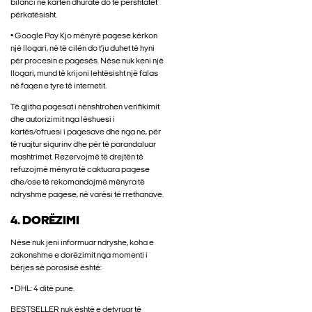
bilanci në kartën dhuratë do të përshtatet
përkatësisht.
• Google Pay Kjo mënyrë pagese kërkon
një llogari, në të cilën do t'ju duhet të hyni
për procesin e pagesës. Nëse nuk keni një
llogari, mund të krijoni lehtësisht një falas
në faqen e tyre të internetit.
Të gjitha pagesat i nënshtrohen verifikimit
dhe autorizimit nga lëshuesi i
kartës/ofruesi i pagesave dhe nga ne, për
të ruajtur sigurinv dhe për të parandaluar
mashtrimet. Rezervojmë të drejtën të
refuzojmë mënyra të caktuara pagese
dhe/ose të rekomandojmë mënyra të
ndryshme pagese, në varësi të rrethanave.
4. DORËZIMI
Nëse nuk jeni informuar ndryshe, koha e
zakonshme e dorëzimit nga momenti i
bërjes së porosisë është:
• DHL: 4 ditë pune.
BESTSELLER nuk është e detyruar të