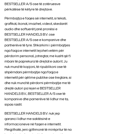
BESTSELLER A/S ose të zotëruesve
përkatëse të këtyre të drejtave.
Përmbajtja e faqes së internetit, si teksti,
grafikat, ikonat, imazhet, videot, skedarët
audio dhe softuerët janë pronësi e
BESTSELLER HANDELS B.V. ose
BESTSELLER A/S ose e kompanive dhe
partnerëve të tyre. Shkarkimi i përmbajtjes
nga faqja e internetit lejohet vetëm për
përdorim personal, jotregtar, me kusht që t'i
mbani të paprekura të drejtat e autorit. Ju
nuk mund të kopjoni, të ripublikoni ose të
shpërndani përmbajtje nga faqja e
internetit për qëlime publike ose tregtare, si
dhe nuk mund të përdorni përmbajtje me të
drejtë autori pa lejen e BESTSELLER
HANDELS B.V., BESTSELLER A/S ose të
kompanive dhe parnerëve të lidhur me ta,
sipas rastit.
BESTSELLER HANDELS B.V. nuk jep
garanci lidhur me saktësinë e
informacioneve në faqen e internetit.
Megjithatë, jeni gjithmonë të mirëpritur të na