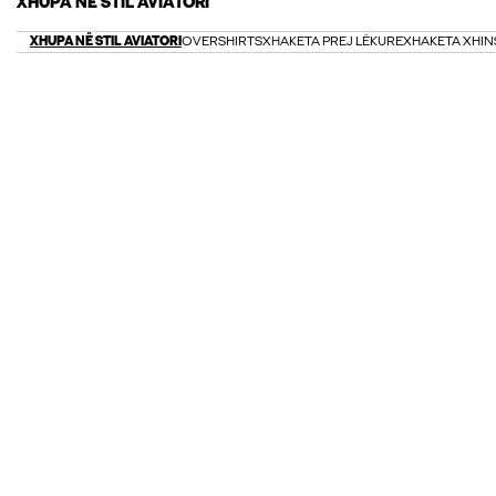
XHUPA NË STIL AVIATORI
XHUPA NË STIL AVIATORI
OVERSHIRTS
XHAKETA PREJ LËKURE
XHAKETA XHIN