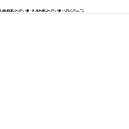
S
JELEKË
XHUPA ME MBUSHJE
XHUPA ME KAPUÇ
PALLTO