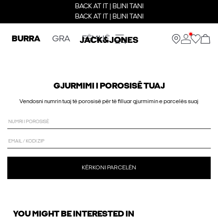
BACK AT IT | BLINI TANI
BACK AT IT | BLINI TANI
BURRA
GRA
FËMIJË
GJURMIMI I POROSISË TUAJ
Vendosni numrin tuaj të porosisë për të filluar gjurmimin e parcelës suaj
NUMRI I POROSISË
EMAIL / KODI ZIP
KËRKONI PARCELËN
YOU MIGHT BE INTERESTED IN