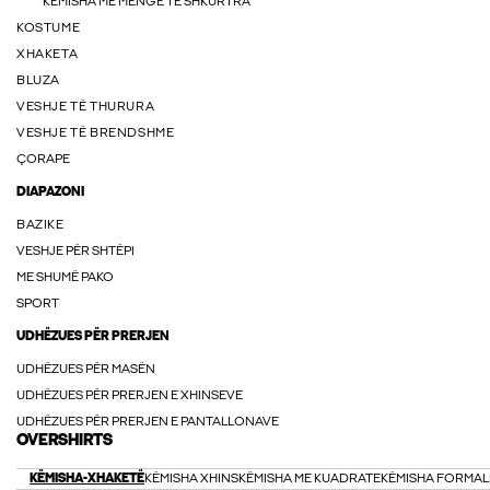
KËMISHA ME MËNGË TË SHKURTRA
KOSTUME
XHAKETA
BLUZA
VESHJE TË THURURA
VESHJE TË BRENDSHME
ÇORAPE
DIAPAZONI
BAZIKE
VESHJE PËR SHTËPI
ME SHUMË PAKO
SPORT
UDHËZUES PËR PRERJEN
UDHËZUES PËR MASËN
UDHËZUES PËR PRERJEN E XHINSEVE
UDHËZUES PËR PRERJEN E PANTALLONAVE
OVERSHIRTS
KËMISHA-XHAKETË
KËMISHA XHINS
KËMISHA ME KUADRATE
KËMISHA FORMAL