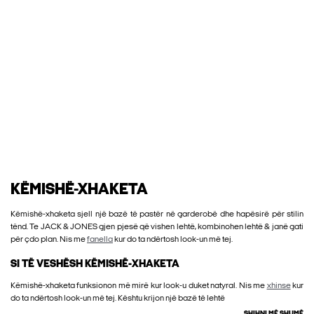
KËMISHË-XHAKETA
Këmishë-xhaketa sjell një bazë të pastër në garderobë dhe hapësirë për stilin
tënd. Te JACK & JONES gjen pjesë që vishen lehtë, kombinohen lehtë & janë gati
për çdo plan. Nis me
fanella
kur do ta ndërtosh look-un më tej.
SI TË VESHËSH KËMISHË-XHAKETA
Këmishë-xhaketa funksionon më mirë kur look-u duket natyral. Nis me
xhinse
kur
do ta ndërtosh look-un më tej. Kështu krijon një bazë të lehtë
SHIHNI MË SHUMË