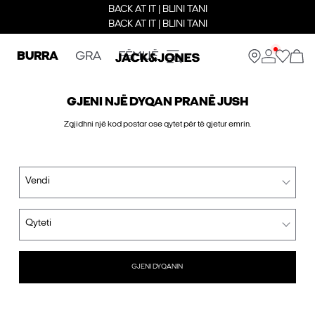
BACK AT IT | BLINI TANI
BACK AT IT | BLINI TANI
BURRA
GRA
FËMIJË
GJENI NJË DYQAN PRANË JUSH
Zgjidhni një kod postar ose qytet për të gjetur emrin.
Vendi
Qyteti
GJENI DYQANIN