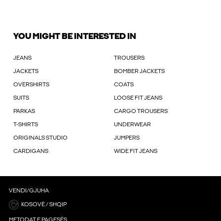
YOU MIGHT BE INTERESTED IN
JEANS
TROUSERS
JACKETS
BOMBER JACKETS
OVERSHIRTS
COATS
SUITS
LOOSE FIT JEANS
PARKAS
CARGO TROUSERS
T-SHIRTS
UNDERWEAR
ORIGINALS STUDIO
JUMPERS
CARDIGANS
WIDE FIT JEANS
VENDI/GJUHA
KOSOVË / SHQIP
METODAT E PAGESËS