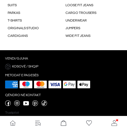
SUITS
LOOSE FIT JEANS
PARKAS
CARGO TROUSERS
T-SHIRTS
UNDERWEAR
ORIGINALS STUDIO
JUMPERS
CARDIGANS
WIDE FIT JEANS
VENDI/GJUHA
KOSOVË / SHQIP
METODAT E PAGESËS
QËNDRO NË KONTAKT
Trustpilot