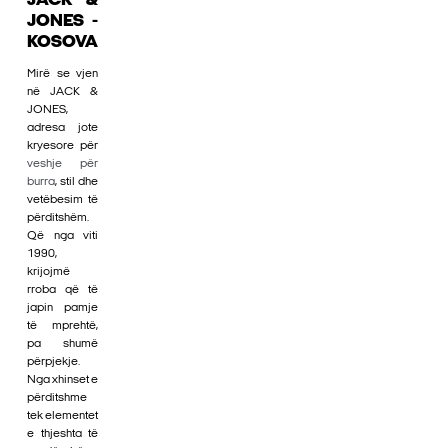
JACK &
JONES -
KOSOVA
Mirë se vjen
në JACK &
JONES,
adresa jote
kryesore për
veshje për
burra
, stil dhe
vetëbesim të
përditshëm.
Që nga viti
1990,
krijojmë
rroba që të
japin pamje
të mprehtë,
pa shumë
përpjekje.
Nga xhinset e
përditshme
tek elementet
e thjeshta të