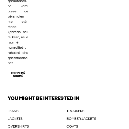
gardërobës,
ne kemi
pjesët që
përshtaten
me jetën
tënde.
Çfarëdo stili
të kesh, ne e
ruajmë
natyralitetin,
rehatinë dhe
gatishmërinë
për
SHIHNI MË
SHUMË
YOU MIGHT BE INTERESTED IN
JEANS
TROUSERS
JACKETS
BOMBER JACKETS
OVERSHIRTS
COATS