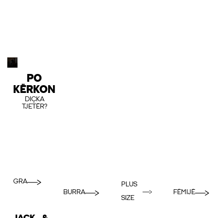
PO
KËRKON
DIÇKA
TJETËR?
GRA
PLUS
BURRA
FËMIJË
SIZE