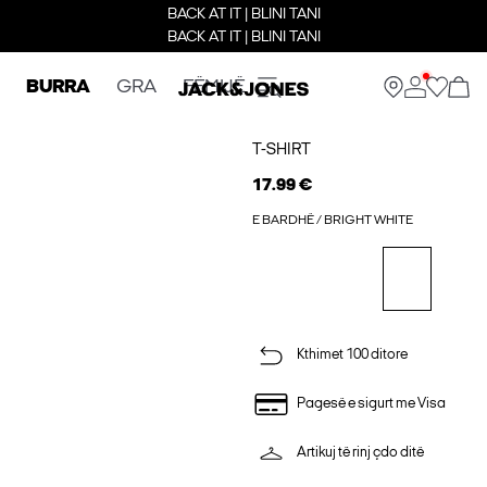
BACK AT IT | BLINI TANI
BACK AT IT | BLINI TANI
BURRA
GRA
FËMIJË
T-SHIRT
17.99 €
E BARDHË / BRIGHT WHITE
Kthimet 100 ditore
Pagesë e sigurt me Visa
Artikuj të rinj çdo ditë