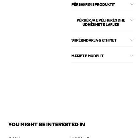
PËRSHKRIMI I PRODUKTIT
PËRBËRJA E PËLHURËS DHE
UDHËZIMET E LARJES
SHPËRNDARJA & KTHIMET
MATJET E MODELIT
YOU MIGHT BE INTERESTED IN