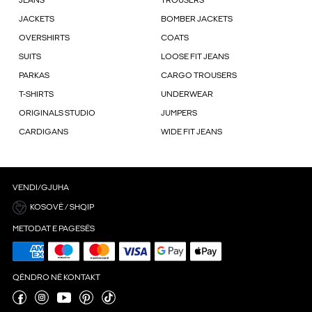
JEANS
TROUSERS
JACKETS
BOMBER JACKETS
OVERSHIRTS
COATS
SUITS
LOOSE FIT JEANS
PARKAS
CARGO TROUSERS
T-SHIRTS
UNDERWEAR
ORIGINALS STUDIO
JUMPERS
CARDIGANS
WIDE FIT JEANS
VENDI/GJUHA
KOSOVË / SHQIP
METODAT E PAGESËS
QËNDRO NË KONTAKT