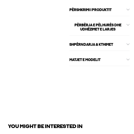
PËRSHKRIMI I PRODUKTIT
PËRBËRJA E PËLHURËS DHE
UDHËZIMET E LARJES
SHPËRNDARJA & KTHIMET
MATJET E MODELIT
YOU MIGHT BE INTERESTED IN