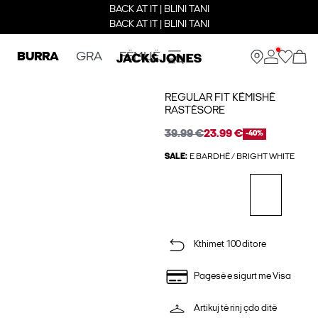
BACK AT IT | BLINI TANI
BACK AT IT | BLINI TANI
BURRA
GRA
FËMIJË
REGULAR FIT KËMISHË
RASTËSORE
39.99 €
23.99 €
-40%
SALE:
E BARDHË / BRIGHT WHITE
Kthimet 100 ditore
Pagesë e sigurt me Visa
Artikuj të rinj çdo ditë