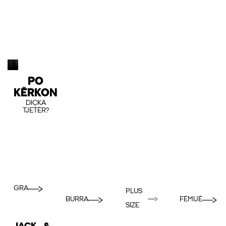
PO
KËRKON
DIÇKA
TJETËR?
GRA
PLUS
BURRA
FËMIJË
SIZE