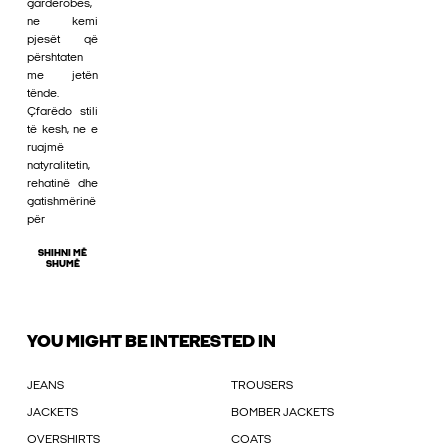
gardërobës,
ne kemi
pjesët që
përshtaten
me jetën
tënde.
Çfarëdo stili
të kesh, ne e
ruajmë
natyralitetin,
rehatinë dhe
gatishmërinë
për
SHIHNI MË
SHUMË
YOU MIGHT BE INTERESTED IN
JEANS
TROUSERS
JACKETS
BOMBER JACKETS
OVERSHIRTS
COATS