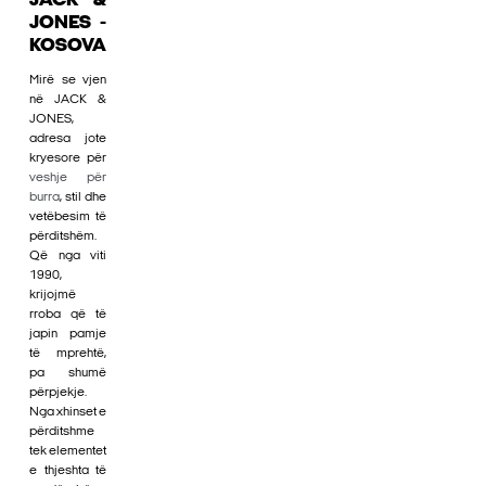
JACK &
JONES -
KOSOVA
Mirë se vjen
në JACK &
JONES,
adresa jote
kryesore për
veshje për
burra
, stil dhe
vetëbesim të
përditshëm.
Që nga viti
1990,
krijojmë
rroba që të
japin pamje
të mprehtë,
pa shumë
përpjekje.
Nga xhinset e
përditshme
tek elementet
e thjeshta të