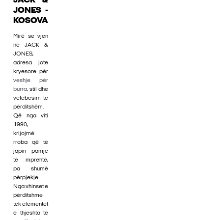
JACK &
JONES -
KOSOVA
Mirë se vjen
në JACK &
JONES,
adresa jote
kryesore për
veshje për
burra
, stil dhe
vetëbesim të
përditshëm.
Që nga viti
1990,
krijojmë
rroba që të
japin pamje
të mprehtë,
pa shumë
përpjekje.
Nga xhinset e
përditshme
tek elementet
e thjeshta të