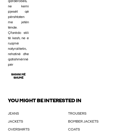
gardërobës,
ne kemi
pjesët që
përshtaten
me jetën
tënde.
Çfarëdo stili
të kesh, ne e
ruajmë
natyralitetin,
rehatinë dhe
gatishmërinë
për
SHIHNI MË
SHUMË
YOU MIGHT BE INTERESTED IN
JEANS
TROUSERS
JACKETS
BOMBER JACKETS
OVERSHIRTS
COATS