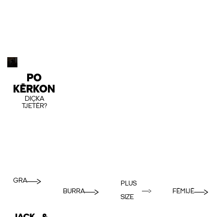
PO
KËRKON
DIÇKA
TJETËR?
GRA
PLUS
BURRA
FËMIJË
SIZE