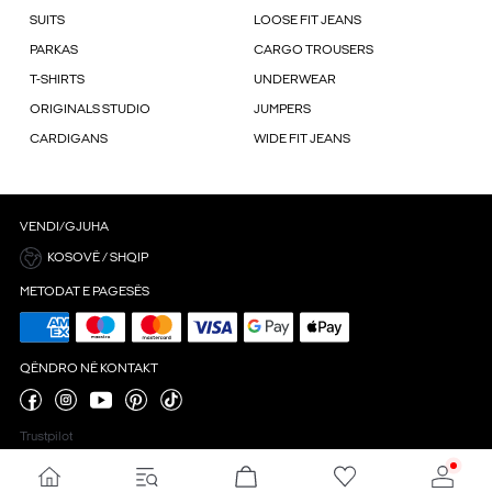
SUITS
LOOSE FIT JEANS
PARKAS
CARGO TROUSERS
T-SHIRTS
UNDERWEAR
ORIGINALS STUDIO
JUMPERS
CARDIGANS
WIDE FIT JEANS
VENDI/GJUHA
KOSOVË / SHQIP
METODAT E PAGESËS
QËNDRO NË KONTAKT
Trustpilot