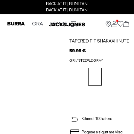
BACK AT IT | BLINI TANI
BACK AT IT | BLINI TANI
BURRA
GRA
FËMIJË
TAPERED FIT SHAKAXHINJTË
59.99 €
GRI / STEEPLE GRAY
Kthimet 100 ditore
Pagesë e sigurt me Visa