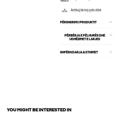
Artikuj të rinj çdo ditë
PËRSHKRIMI I PRODUKTIT
PËRBËRJA E PËLHURËS DHE
UDHËZIMET E LARJES
SHPËRNDARJA & KTHIMET
YOU MIGHT BE INTERESTED IN