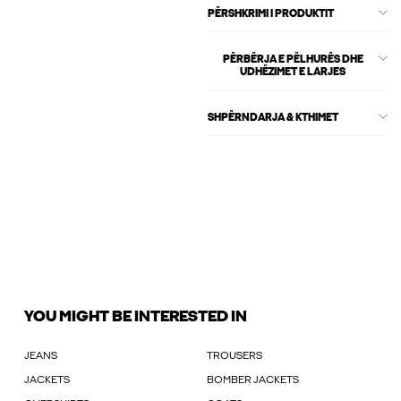
PËRSHKRIMI I PRODUKTIT
PËRBËRJA E PËLHURËS DHE
UDHËZIMET E LARJES
SHPËRNDARJA & KTHIMET
YOU MIGHT BE INTERESTED IN
JEANS
TROUSERS
JACKETS
BOMBER JACKETS