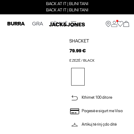
BACK AT IT | BLINI TANI
BACK AT IT | BLINI TANI
BURRA
GRA
FËMIJË
SHACKET
79.99 €
E ZEZË / BLACK
Kthimet 100 ditore
Pagesë e sigurt me Visa
Artikuj të rinj çdo ditë