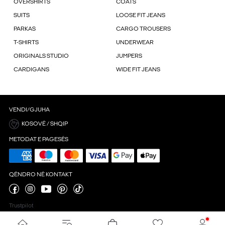
OVERSHIRTS
COATS
SUITS
LOOSE FIT JEANS
PARKAS
CARGO TROUSERS
T-SHIRTS
UNDERWEAR
ORIGINALS STUDIO
JUMPERS
CARDIGANS
WIDE FIT JEANS
VENDI/GJUHA
KOSOVË / SHQIP
METODAT E PAGESËS
QËNDRO NË KONTAKT
Trustpilot