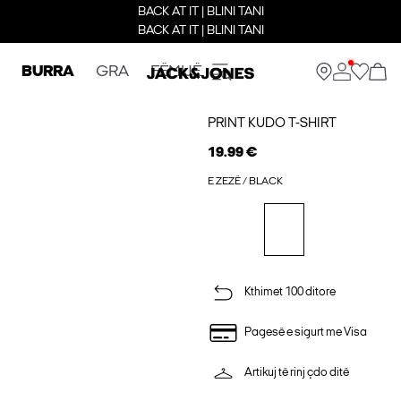
BACK AT IT | BLINI TANI
BACK AT IT | BLINI TANI
BURRA
GRA
FËMIJË
PRINT KUDO T-SHIRT
19.99 €
E ZEZË / BLACK
Kthimet 100 ditore
Pagesë e sigurt me Visa
Artikuj të rinj çdo ditë