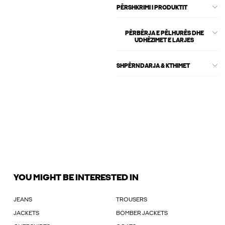
PËRSHKRIMI I PRODUKTIT
PËRBËRJA E PËLHURËS DHE
UDHËZIMET E LARJES
SHPËRNDARJA & KTHIMET
YOU MIGHT BE INTERESTED IN
JEANS
TROUSERS
JACKETS
BOMBER JACKETS