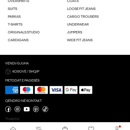
OVERSHIRTS
COATS
SUITS
LOOSE FIT JEANS
PARKAS
CARGO TROUSERS
T-SHIRTS
UNDERWEAR
ORIGINALS STUDIO
JUMPERS
CARDIGANS
WIDE FIT JEANS
VENDI/GJUHA
KOSOVË / SHQIP
METODAT E PAGESËS
QËNDRO NË KONTAKT
Trustpilot