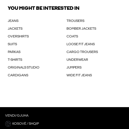
YOU MIGHT BE INTERESTED IN
JEANS
TROUSERS
JACKETS
BOMBER JACKETS
OVERSHIRTS
COATS
SUITS
LOOSE FIT JEANS
PARKAS
CARGO TROUSERS
T-SHIRTS
UNDERWEAR
ORIGINALS STUDIO
JUMPERS
CARDIGANS
WIDE FIT JEANS
VENDI/GJUHA
KOSOVË / SHQIP