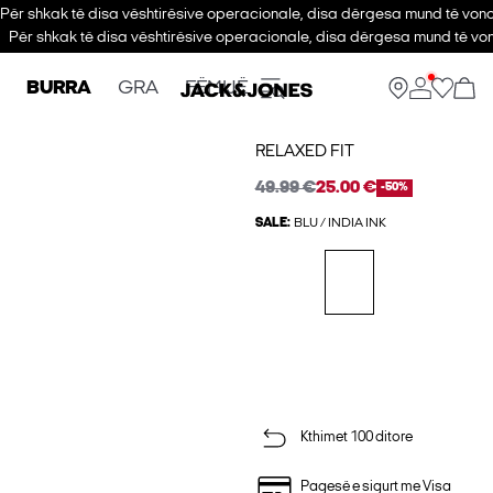
Për shkak të disa vështirësive operacionale, disa dërgesa mund të vono
Për shkak të disa vështirësive operacionale, disa dërgesa mund të von
BURRA
GRA
FËMIJË
RELAXED FIT
49.99 €
25.00 €
-50%
SALE:
BLU / INDIA INK
Kthimet 100 ditore
Pagesë e sigurt me Visa