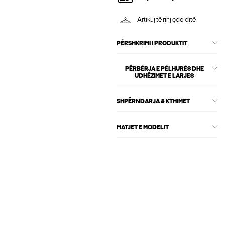
Artikuj të rinj çdo ditë
PËRSHKRIMI I PRODUKTIT
PËRBËRJA E PËLHURËS DHE
UDHËZIMET E LARJES
SHPËRNDARJA & KTHIMET
MATJET E MODELIT