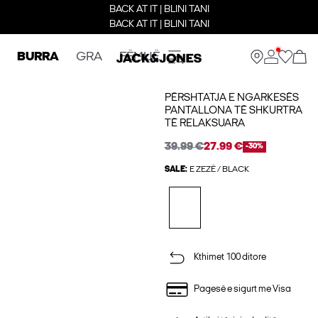
BACK AT IT | BLINI TANI
BACK AT IT | BLINI TANI
BURRA
GRA
FËMIJË
PËRSHTATJA E NGARKESËS
PANTALLONA TË SHKURTRA
TË RELAKSUARA
39.99 €
27.99 €
-30%
SALE:
E ZEZË / BLACK
Kthimet 100 ditore
Pagesë e sigurt me Visa