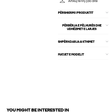
Artikuj të rinj çdo ditë
PËRSHKRIMI I PRODUKTIT
PËRBËRJA E PËLHURËS DHE
UDHËZIMET E LARJES
SHPËRNDARJA & KTHIMET
MATJET E MODELIT
YOU MIGHT BE INTERESTED IN