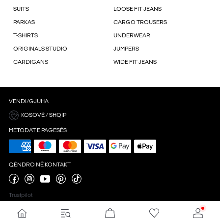
SUITS
LOOSE FIT JEANS
PARKAS
CARGO TROUSERS
T-SHIRTS
UNDERWEAR
ORIGINALS STUDIO
JUMPERS
CARDIGANS
WIDE FIT JEANS
VENDI/GJUHA
KOSOVË / SHQIP
METODAT E PAGESËS
QËNDRO NË KONTAKT
Trustpilot