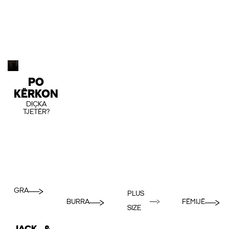
PO
KËRKON
DIÇKA
TJETËR?
GRA
PLUS
BURRA
FËMIJË
SIZE