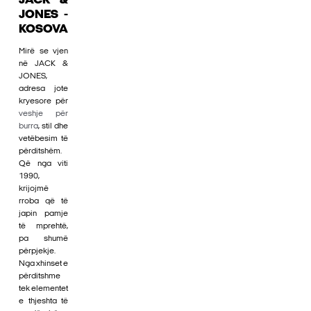
JACK &
JONES -
KOSOVA
Mirë se vjen
në JACK &
JONES,
adresa jote
kryesore për
veshje për
burra
, stil dhe
vetëbesim të
përditshëm.
Që nga viti
1990,
krijojmë
rroba që të
japin pamje
të mprehtë,
pa shumë
përpjekje.
Nga xhinset e
përditshme
tek elementet
e thjeshta të