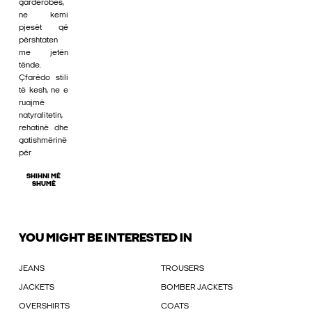
gardërobës,
ne kemi
pjesët që
përshtaten
me jetën
tënde.
Çfarëdo stili
të kesh, ne e
ruajmë
natyralitetin,
rehatinë dhe
gatishmërinë
për
SHIHNI MË
SHUMË
YOU MIGHT BE INTERESTED IN
JEANS
TROUSERS
JACKETS
BOMBER JACKETS
OVERSHIRTS
COATS