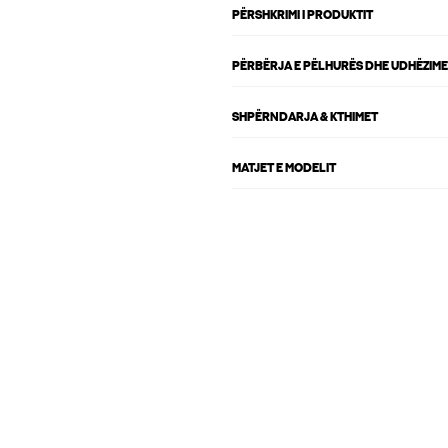
PËRSHKRIMI I PRODUKTIT
PËRBËRJA E PËLHURËS DHE UDHËZIME
SHPËRNDARJA & KTHIMET
MATJET E MODELIT