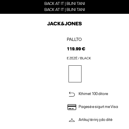
BACK AT IT | BLINI TANI
BACK AT IT | BLINI TANI
PALLTO
119.99 €
E ZEZË / BLACK
Kthimet 100 ditore
Pagesë e sigurt me Visa
Artikuj të rinj çdo ditë