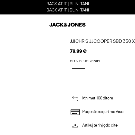
BACK AT IT | BLINI TANI
BACK AT IT | BLINI TANI
JJICHRIS JJCOOPER SBD 350 
79.99 €
BLU / BLUE DENIM
Kthimet 100 ditore
Pagesë e sigurt me Visa
Artikuj të rinj çdo ditë