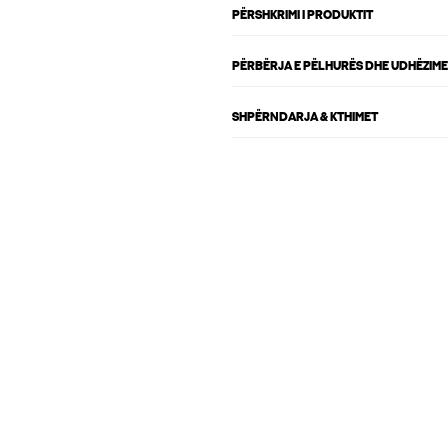
PËRSHKRIMI I PRODUKTIT
PËRBËRJA E PËLHURËS DHE UDHËZIME
SHPËRNDARJA & KTHIMET