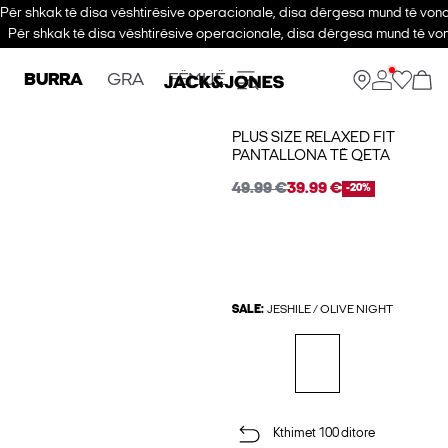
Për shkak të disa vështirësive operacionale, disa dërgesa mund të vono
Për shkak të disa vështirësive operacionale, disa dërgesa mund të von
BURRA
GRA
FËMIJË
PLUS SIZE RELAXED FIT
PANTALLONA TË QETA
49.99 €
39.99 €
-20%
SALE:
JESHILE / OLIVE NIGHT
Kthimet 100 ditore