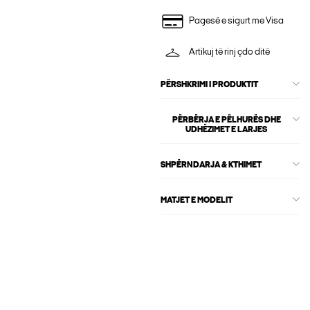
Pagesë e sigurt me Visa
Artikuj të rinj çdo ditë
PËRSHKRIMI I PRODUKTIT
PËRBËRJA E PËLHURËS DHE
UDHËZIMET E LARJES
SHPËRNDARJA & KTHIMET
MATJET E MODELIT