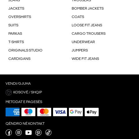
JEANS
TROUSERS
JACKETS
BOMBER JACKETS
OVERSHIRTS
COATS
SUITS
LOOSE FIT JEANS
PARKAS
CARGO TROUSERS
T-SHIRTS
UNDERWEAR
ORIGINALS STUDIO
JUMPERS
CARDIGANS
WIDE FIT JEANS
VENDI/GJUHA
KOSOVË / SHQIP
METODAT E PAGESËS
QËNDRO NË KONTAKT