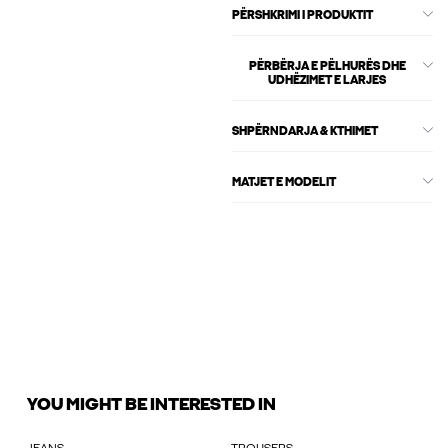
PËRSHKRIMI I PRODUKTIT
PËRBËRJA E PËLHURËS DHE
UDHËZIMET E LARJES
SHPËRNDARJA & KTHIMET
MATJET E MODELIT
YOU MIGHT BE INTERESTED IN