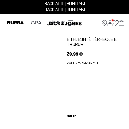
BACK AT IT | BLINI TANI
BACK AT IT | BLINI TANI
BURRA
GRA
FËMIJË
E THJESHTË TËRHEQJE E
THURUR
39.99 €
KAFE / MONKS ROBE
SALE: