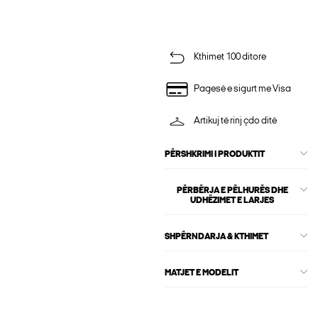
Kthimet 100 ditore
Pagesë e sigurt me Visa
Artikuj të rinj çdo ditë
PËRSHKRIMI I PRODUKTIT
PËRBËRJA E PËLHURËS DHE
UDHËZIMET E LARJES
SHPËRNDARJA & KTHIMET
MATJET E MODELIT