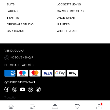
SUITS
LOOSE FIT JEANS
PARKAS
CARGO TROUSERS
T-SHIRTS
UNDERWEAR
ORIGINALS STUDIO
JUMPERS
CARDIGANS
WIDE FIT JEANS
VENDI/GJUHA
KOSOVË / SHQIP
METODAT E PAGESËS
QËNDRO NË KONTAKT
Trustpilot