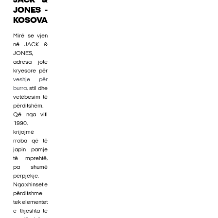
JACK &
JONES -
KOSOVA
Mirë se vjen
në JACK &
JONES,
adresa jote
kryesore për
veshje për
burra
, stil dhe
vetëbesim të
përditshëm.
Që nga viti
1990,
krijojmë
rroba që të
japin pamje
të mprehtë,
pa shumë
përpjekje.
Nga xhinset e
përditshme
tek elementet
e thjeshta të