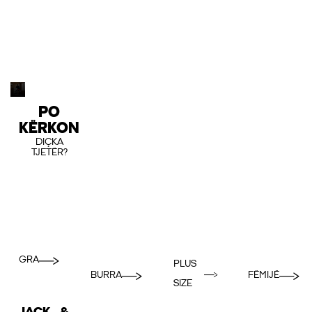
PO
KËRKON
DIÇKA
TJETËR?
GRA
PLUS
BURRA
FËMIJË
SIZE