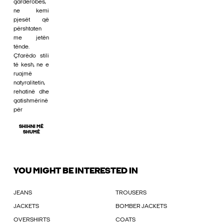
gardërobës,
ne kemi
pjesët që
përshtaten
me jetën
tënde.
Çfarëdo stili
të kesh, ne e
ruajmë
natyralitetin,
rehatinë dhe
gatishmërinë
për
SHIHNI MË
SHUMË
YOU MIGHT BE INTERESTED IN
JEANS
TROUSERS
JACKETS
BOMBER JACKETS
OVERSHIRTS
COATS