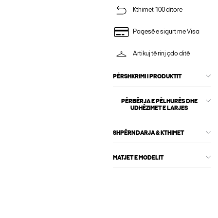
Kthimet 100 ditore
Pagesë e sigurt me Visa
Artikuj të rinj çdo ditë
PËRSHKRIMI I PRODUKTIT
PËRBËRJA E PËLHURËS DHE
UDHËZIMET E LARJES
SHPËRNDARJA & KTHIMET
MATJET E MODELIT