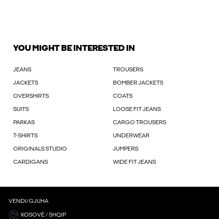
YOU MIGHT BE INTERESTED IN
JEANS
TROUSERS
JACKETS
BOMBER JACKETS
OVERSHIRTS
COATS
SUITS
LOOSE FIT JEANS
PARKAS
CARGO TROUSERS
T-SHIRTS
UNDERWEAR
ORIGINALS STUDIO
JUMPERS
CARDIGANS
WIDE FIT JEANS
VENDI/GJUHA
KOSOVË / SHQIP