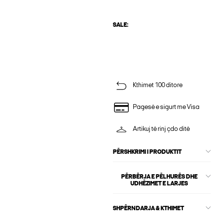
SALE:
Kthimet 100 ditore
Pagesë e sigurt me Visa
Artikuj të rinj çdo ditë
PËRSHKRIMI I PRODUKTIT
PËRBËRJA E PËLHURËS DHE
UDHËZIMET E LARJES
SHPËRNDARJA & KTHIMET