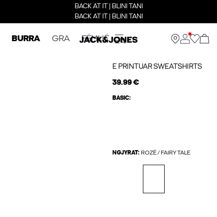
BACK AT IT | BLINI TANI
BACK AT IT | BLINI TANI
BURRA
GRA
FËMIJË
E PRINTUAR SWEATSHIRTS
39.99 €
BASIC:
NGJYRAT:
ROZË / FAIRY TALE