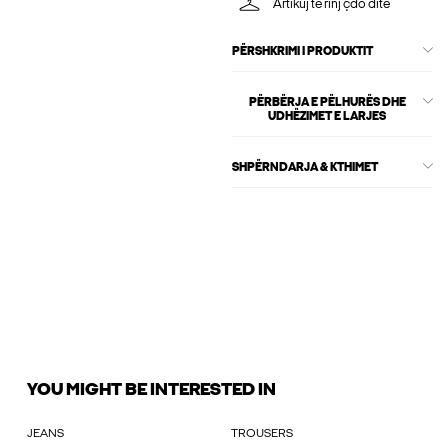
Artikuj të rinj çdo ditë
PËRSHKRIMI I PRODUKTIT
PËRBËRJA E PËLHURËS DHE
UDHËZIMET E LARJES
SHPËRNDARJA & KTHIMET
YOU MIGHT BE INTERESTED IN
JEANS
TROUSERS