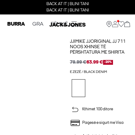
BACK AT IT | BLINI TANI
BACK AT IT | BLINI TANI
BURRA
GRA
FËMIJË
JJIMIKE JJORIGINAL JJ 711
NOOS XHINSE TË
PËRSHTATURA ME SHIRITA
79.99 €
63.99 €
-20%
E ZEZË / BLACK DENIM
Kthimet 100 ditore
Pagesë e sigurt me Visa