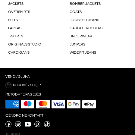
JACKETS
BOMBER JACKETS
OVERSHIRTS
COATS
SUITS
LOOSE FIT JEANS
PARKAS
CARGO TROUSERS
T-SHIRTS
UNDERWEAR
ORIGINALS STUDIO
JUMPERS
CARDIGANS
WIDE FIT JEANS
VENDI/GJUHA
KOSOVË / SHQIP
METODAT E PAGESËS
QËNDRO NË KONTAKT
Trustpilot