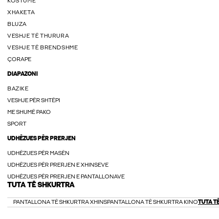
KOSTUME
XHAKETA
BLUZA
VESHJE TË THURURA
VESHJE TË BRENDSHME
ÇORAPE
DIAPAZONI
BAZIKE
VESHJE PËR SHTËPI
ME SHUMË PAKO
SPORT
UDHËZUES PËR PRERJEN
UDHËZUES PËR MASËN
UDHËZUES PËR PRERJEN E XHINSEVE
UDHËZUES PËR PRERJEN E PANTALLONAVE
TUTA TË SHKURTRA
PANTALLONA TË SHKURTRA XHINS
PANTALLONA TË SHKURTRA KINO
TUTA T