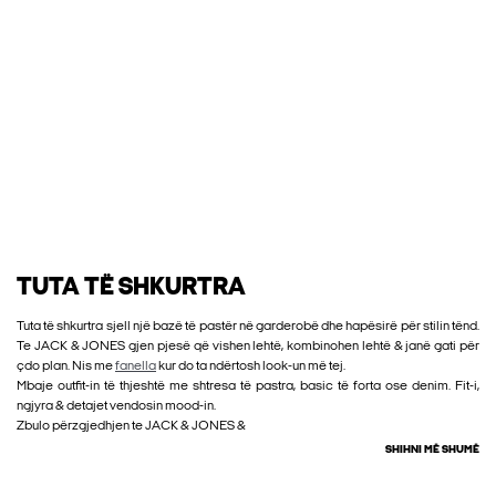
TUTA TË SHKURTRA
Tuta të shkurtra sjell një bazë të pastër në garderobë dhe hapësirë për stilin tënd.
Te JACK & JONES gjen pjesë që vishen lehtë, kombinohen lehtë & janë gati për
çdo plan. Nis me
fanella
kur do ta ndërtosh look-un më tej.
Mbaje outfit-in të thjeshtë me shtresa të pastra, basic të forta ose denim. Fit-i,
ngjyra & detajet vendosin mood-in.
Zbulo përzgjedhjen te JACK & JONES &
SHIHNI MË SHUMË