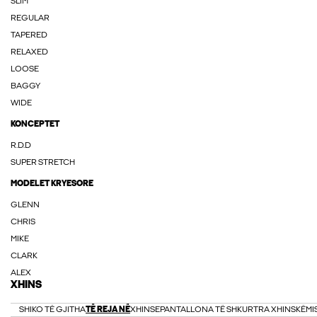
SLIM
REGULAR
TAPERED
RELAXED
LOOSE
BAGGY
WIDE
KONCEPTET
R.D.D
SUPER STRETCH
MODELET KRYESORE
GLENN
CHRIS
MIKE
CLARK
ALEX
XHINS
SHIKO TË GJITHA
TË REJA NË
XHINSE
PANTALLONA TË SHKURTRA XHINS
KËMI