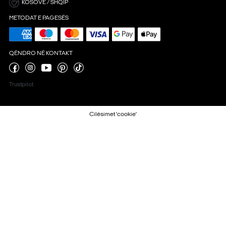
KOSOVË / SHQIP
METODAT E PAGESËS
QËNDRO NË KONTAKT
Trustpilot
Cilësimet 'cookie'