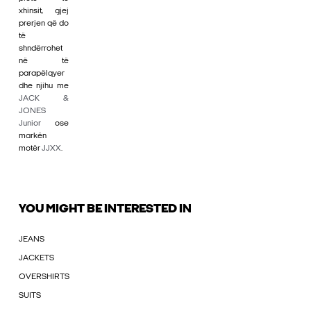
xhinsit, gjej
prerjen që do
të
shndërrohet
në të
parapëlqyer
dhe njihu me
JACK &
JONES
Junior
ose
markën
motër
JJXX
.
YOU MIGHT BE INTERESTED IN
JEANS
JACKETS
OVERSHIRTS
SUITS