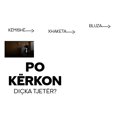
BLUZA
KËMISHË
XHAKETA
PO
KËRKON
DIÇKA TJETËR?