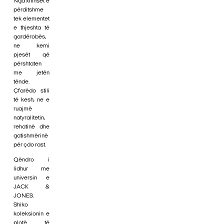
Nga xhinset e
përditshme
tek elementet
e thjeshta të
gardërobës,
ne kemi
pjesët që
përshtaten
me jetën
tënde.
Çfarëdo stili
të kesh, ne e
ruajmë
natyralitetin,
rehatinë dhe
gatishmërinë
për çdo rast.
Qëndro i
lidhur me
universin e
JACK &
JONES.
Shiko
koleksionin e
plotë të