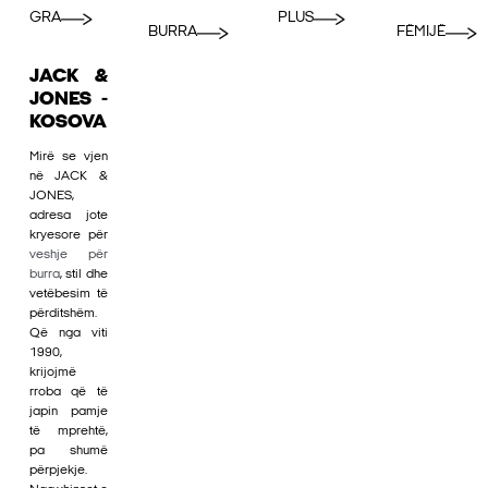
GRA
PLUS
BURRA
FËMIJË
JACK &
JONES -
KOSOVA
Mirë se vjen
në JACK &
JONES,
adresa jote
kryesore për
veshje për
burra
, stil dhe
vetëbesim të
përditshëm.
Që nga viti
1990,
krijojmë
rroba që të
japin pamje
të mprehtë,
pa shumë
përpjekje.