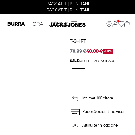
BACK AT IT | BLINI TANI
BACK AT IT | BLINI TANI
BURRA
GRA
FËMIJË
T-SHIRT
79.99 €
40.00 €
-50%
SALE:
JESHILE / SEAGRASS
Kthimet 100 ditore
Pagesë e sigurt me Visa
Artikuj të rinj çdo ditë