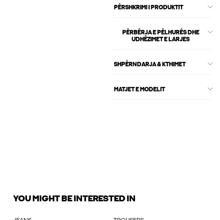
PËRSHKRIMI I PRODUKTIT
PËRBËRJA E PËLHURËS DHE
UDHËZIMET E LARJES
SHPËRNDARJA & KTHIMET
MATJET E MODELIT
YOU MIGHT BE INTERESTED IN