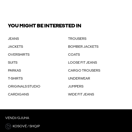
YOU MIGHT BE INTERESTED IN
JEANS
TROUSERS
JACKETS
BOMBER JACKETS
OVERSHIRTS
COATS
SUITS
LOOSE FIT JEANS
PARKAS
CARGO TROUSERS
T-SHIRTS
UNDERWEAR
ORIGINALS STUDIO
JUMPERS
CARDIGANS
WIDE FIT JEANS
VENDI/GJUHA
KOSOVË / SHQIP