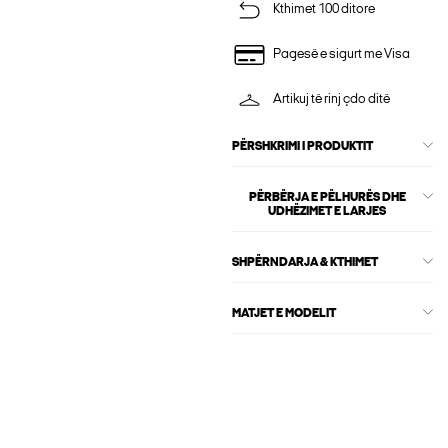
Kthimet 100 ditore
Pagesë e sigurt me Visa
Artikuj të rinj çdo ditë
PËRSHKRIMI I PRODUKTIT
PËRBËRJA E PËLHURËS DHE
UDHËZIMET E LARJES
SHPËRNDARJA & KTHIMET
MATJET E MODELIT