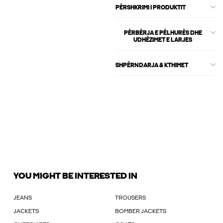
PËRSHKRIMI I PRODUKTIT
PËRBËRJA E PËLHURËS DHE
UDHËZIMET E LARJES
SHPËRNDARJA & KTHIMET
YOU MIGHT BE INTERESTED IN
JEANS
TROUSERS
JACKETS
BOMBER JACKETS