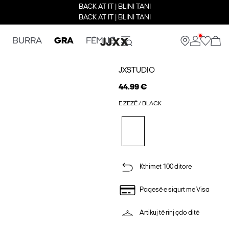
BACK AT IT | BLINI TANI
BACK AT IT | BLINI TANI
BURRA
GRA
FËMIJË
JXSTUDIO
44.99 €
E ZEZË / BLACK
Kthimet 100 ditore
Pagesë e sigurt me Visa
Artikuj të rinj çdo ditë