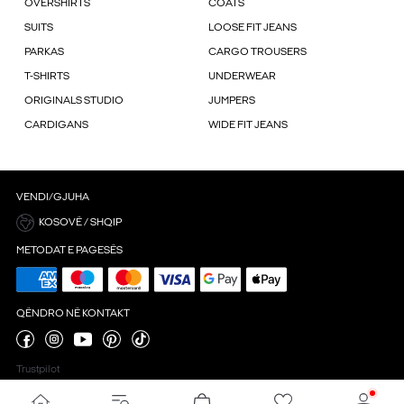
OVERSHIRTS
COATS
SUITS
LOOSE FIT JEANS
PARKAS
CARGO TROUSERS
T-SHIRTS
UNDERWEAR
ORIGINALS STUDIO
JUMPERS
CARDIGANS
WIDE FIT JEANS
VENDI/GJUHA
KOSOVË / SHQIP
METODAT E PAGESËS
QËNDRO NË KONTAKT
Trustpilot