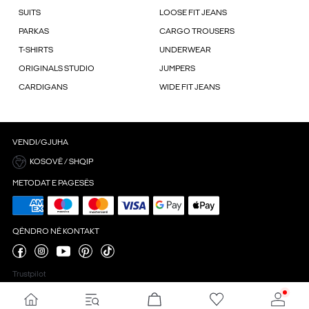
SUITS
LOOSE FIT JEANS
PARKAS
CARGO TROUSERS
T-SHIRTS
UNDERWEAR
ORIGINALS STUDIO
JUMPERS
CARDIGANS
WIDE FIT JEANS
VENDI/GJUHA
KOSOVË / SHQIP
METODAT E PAGESËS
QËNDRO NË KONTAKT
Trustpilot