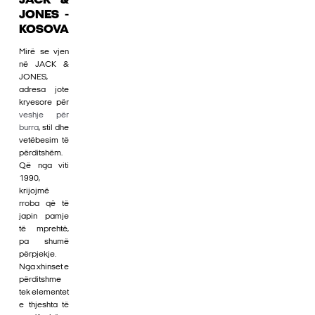
JACK &
JONES -
KOSOVA
Mirë se vjen
në JACK &
JONES,
adresa jote
kryesore për
veshje për
burra
, stil dhe
vetëbesim të
përditshëm.
Që nga viti
1990,
krijojmë
rroba që të
japin pamje
të mprehtë,
pa shumë
përpjekje.
Nga xhinset e
përditshme
tek elementet
e thjeshta të