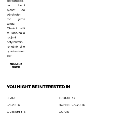
gardërobës,
ne kemi
pjesët që
përshtaten
me jetën
tënde.
Çfarëdo stili
të kesh, ne e
ruajmë
natyralitetin,
rehatinë dhe
gatishmërinë
për
SHIHNI MË
SHUMË
YOU MIGHT BE INTERESTED IN
JEANS
TROUSERS
JACKETS
BOMBER JACKETS
OVERSHIRTS
COATS