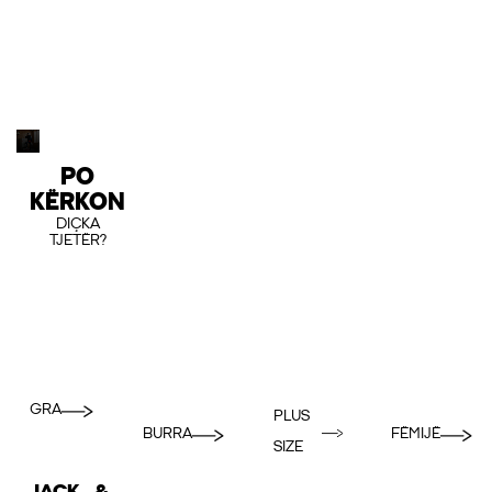
PO
KËRKON
DIÇKA
TJETËR?
GRA
PLUS
BURRA
FËMIJË
SIZE