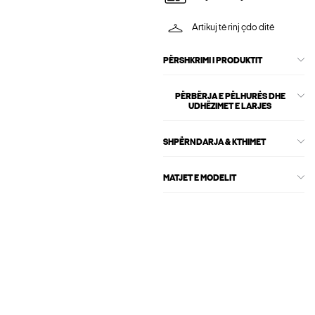
Artikuj të rinj çdo ditë
PËRSHKRIMI I PRODUKTIT
PËRBËRJA E PËLHURËS DHE
UDHËZIMET E LARJES
SHPËRNDARJA & KTHIMET
MATJET E MODELIT