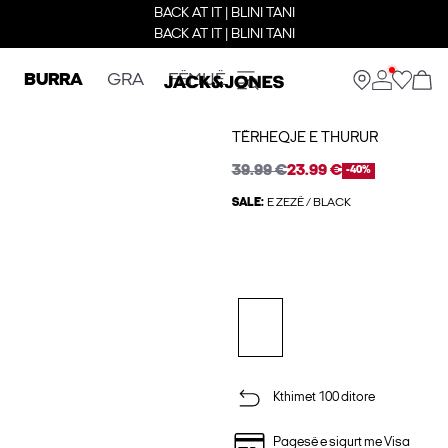
BACK AT IT | BLINI TANI
BACK AT IT | BLINI TANI
BURRA
GRA
FËMIJË
TËRHEQJE E THURUR
39.99 €
23.99 €
-40%
SALE:
E ZEZË / BLACK
Kthimet 100 ditore
Pagesë e sigurt me Visa