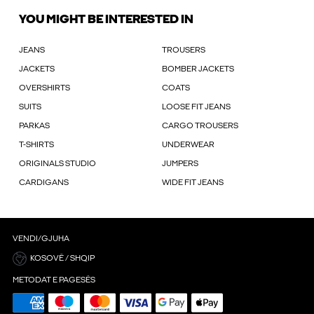
YOU MIGHT BE INTERESTED IN
JEANS
TROUSERS
JACKETS
BOMBER JACKETS
OVERSHIRTS
COATS
SUITS
LOOSE FIT JEANS
PARKAS
CARGO TROUSERS
T-SHIRTS
UNDERWEAR
ORIGINALS STUDIO
JUMPERS
CARDIGANS
WIDE FIT JEANS
VENDI/GJUHA
KOSOVË / SHQIP
METODAT E PAGESËS