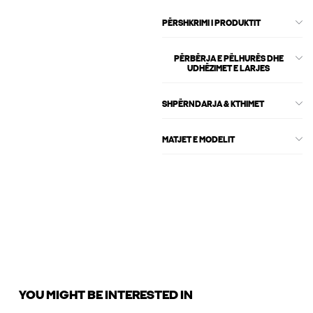
PËRSHKRIMI I PRODUKTIT
PËRBËRJA E PËLHURËS DHE
UDHËZIMET E LARJES
SHPËRNDARJA & KTHIMET
MATJET E MODELIT
YOU MIGHT BE INTERESTED IN