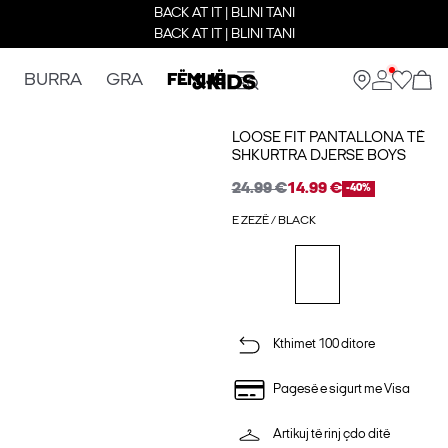
BACK AT IT | BLINI TANI
BACK AT IT | BLINI TANI
BURRA
GRA
FËMIJË
LOOSE FIT PANTALLONA TË
SHKURTRA DJERSE BOYS
24.99 €
14.99 €
-40%
E ZEZË / BLACK
Kthimet 100 ditore
Pagesë e sigurt me Visa
Artikuj të rinj çdo ditë