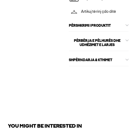
Artikuj të rinj çdo ditë
PËRSHKRIMI I PRODUKTIT
PËRBËRJA E PËLHURËS DHE
UDHËZIMET E LARJES
SHPËRNDARJA & KTHIMET
YOU MIGHT BE INTERESTED IN