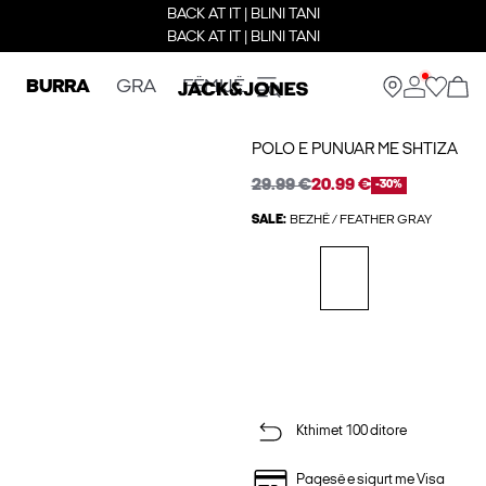
BACK AT IT | BLINI TANI
BACK AT IT | BLINI TANI
BURRA
GRA
FËMIJË
POLO E PUNUAR ME SHTIZA
29.99 €
20.99 €
-30%
SALE:
BEZHË / FEATHER GRAY
Kthimet 100 ditore
Pagesë e sigurt me Visa