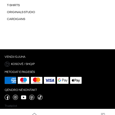
T-SHIRTS
ORIGINALS STUDIO
CARDIGANS
VENDI/GJUHA
KOSOVË / SHQIP
METODAT E PAGESËS
QËNDRO NË KONTAKT
Trustpilot