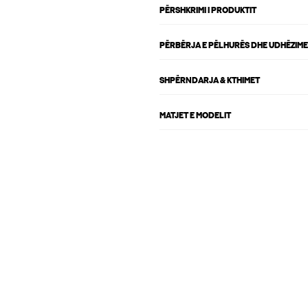
PËRSHKRIMI I PRODUKTIT
PËRBËRJA E PËLHURËS DHE UDHËZIME
SHPËRNDARJA & KTHIMET
MATJET E MODELIT