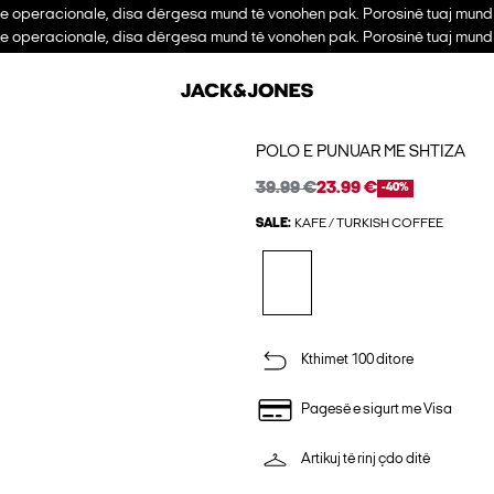
ve operacionale, disa dërgesa mund të vonohen pak. Porosinë tuaj mund 
ve operacionale, disa dërgesa mund të vonohen pak. Porosinë tuaj mund 
POLO E PUNUAR ME SHTIZA
39.99 €
23.99 €
-40%
SALE:
KAFE / TURKISH COFFEE
Kthimet 100 ditore
Pagesë e sigurt me Visa
Artikuj të rinj çdo ditë