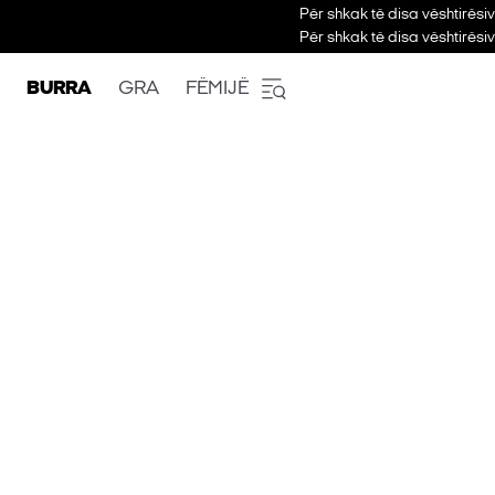
Për shkak të disa vështirësi
Për shkak të disa vështirësi
BURRA
GRA
FËMIJË