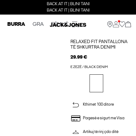
BACK AT IT | BLINI TANI
BACK AT IT | BLINI TANI
BURRA
GRA
FËMIJË
RELAXED FIT PANTALLONA
TË SHKURTRA DENIMI
29.99 €
E ZEZË / BLACK DENIM
Kthimet 100 ditore
Pagesë e sigurt me Visa
Artikuj të rinj çdo ditë