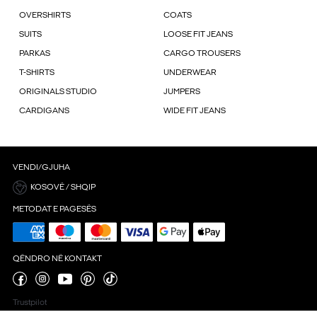
OVERSHIRTS
COATS
SUITS
LOOSE FIT JEANS
PARKAS
CARGO TROUSERS
T-SHIRTS
UNDERWEAR
ORIGINALS STUDIO
JUMPERS
CARDIGANS
WIDE FIT JEANS
VENDI/GJUHA
KOSOVË / SHQIP
METODAT E PAGESËS
QËNDRO NË KONTAKT
Trustpilot