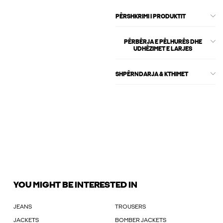
PËRSHKRIMI I PRODUKTIT
PËRBËRJA E PËLHURËS DHE
UDHËZIMET E LARJES
SHPËRNDARJA & KTHIMET
YOU MIGHT BE INTERESTED IN
JEANS
TROUSERS
JACKETS
BOMBER JACKETS