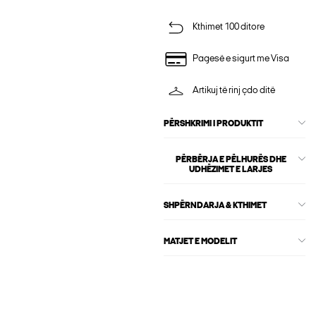
Kthimet 100 ditore
Pagesë e sigurt me Visa
Artikuj të rinj çdo ditë
PËRSHKRIMI I PRODUKTIT
PËRBËRJA E PËLHURËS DHE
UDHËZIMET E LARJES
SHPËRNDARJA & KTHIMET
MATJET E MODELIT