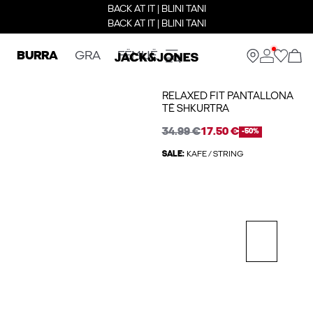
BACK AT IT | BLINI TANI
BACK AT IT | BLINI TANI
BURRA
GRA
FËMIJË
RELAXED FIT PANTALLONA
TË SHKURTRA
34.99 €
17.50 €
-50%
SALE:
KAFE / STRING