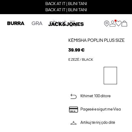
BACK AT IT | BLINI TANI
BACK AT IT | BLINI TANI
BURRA
GRA
FËMIJË
KËMISHA POPLIN PLUS SIZE
39.99 €
E ZEZË / BLACK
Kthimet 100 ditore
Pagesë e sigurt me Visa
Artikuj të rinj çdo ditë