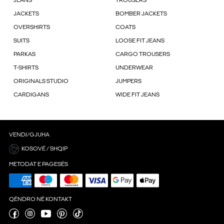
JEANS
TROUSERS
JACKETS
BOMBER JACKETS
OVERSHIRTS
COATS
SUITS
LOOSE FIT JEANS
PARKAS
CARGO TROUSERS
T-SHIRTS
UNDERWEAR
ORIGINALS STUDIO
JUMPERS
CARDIGANS
WIDE FIT JEANS
VENDI/GJUHA
KOSOVË / SHQIP
METODAT E PAGESËS
QËNDRO NË KONTAKT