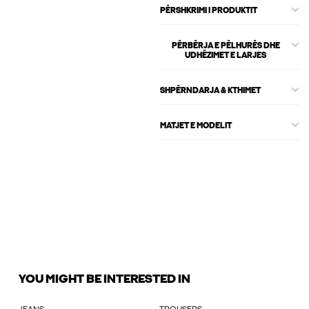
PËRSHKRIMI I PRODUKTIT
PËRBËRJA E PËLHURËS DHE
UDHËZIMET E LARJES
SHPËRNDARJA & KTHIMET
MATJET E MODELIT
YOU MIGHT BE INTERESTED IN