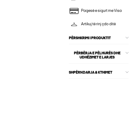
Pagesë e sigurt me Visa
Artikuj të rinj çdo ditë
PËRSHKRIMI I PRODUKTIT
PËRBËRJA E PËLHURËS DHE
UDHËZIMET E LARJES
SHPËRNDARJA & KTHIMET