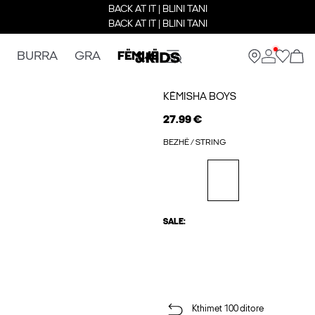
BACK AT IT | BLINI TANI
BACK AT IT | BLINI TANI
BURRA
GRA
FËMIJË
KËMISHA BOYS
27.99 €
BEZHË / STRING
SALE:
Kthimet 100 ditore