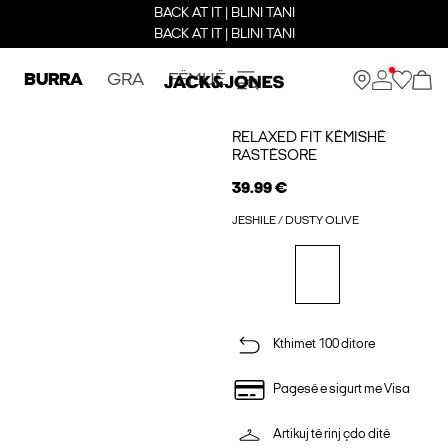
BACK AT IT | BLINI TANI
BACK AT IT | BLINI TANI
BURRA
GRA
FËMIJË
RELAXED FIT KËMISHË
RASTËSORE
39.99 €
JESHILE / DUSTY OLIVE
Kthimet 100 ditore
Pagesë e sigurt me Visa
Artikuj të rinj çdo ditë