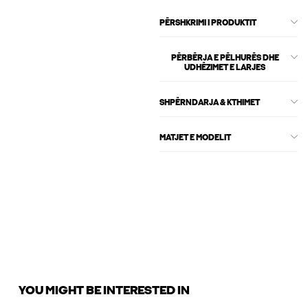
PËRSHKRIMI I PRODUKTIT
PËRBËRJA E PËLHURËS DHE
UDHËZIMET E LARJES
SHPËRNDARJA & KTHIMET
MATJET E MODELIT
YOU MIGHT BE INTERESTED IN