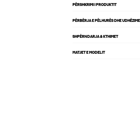
PËRSHKRIMI I PRODUKTIT
PËRBËRJA E PËLHURËS DHE UDHËZIME
SHPËRNDARJA & KTHIMET
MATJET E MODELIT