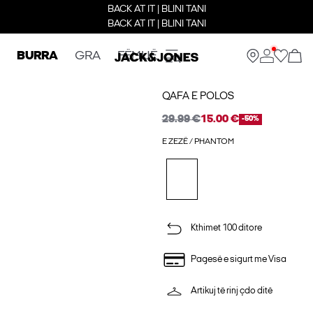
BACK AT IT | BLINI TANI
BACK AT IT | BLINI TANI
BURRA
GRA
FËMIJË
QAFA E POLOS
29.99 €
15.00 €
-50%
E ZEZË / PHANTOM
Kthimet 100 ditore
Pagesë e sigurt me Visa
Artikuj të rinj çdo ditë