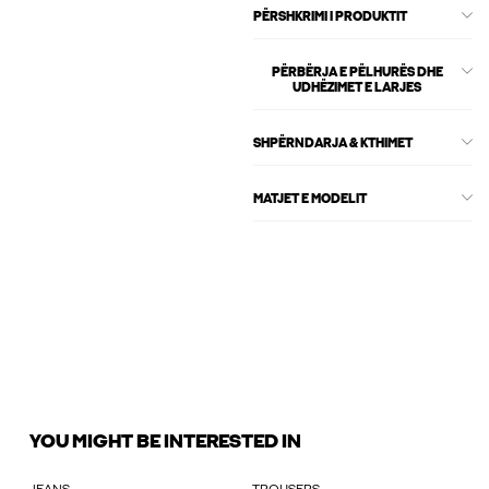
PËRSHKRIMI I PRODUKTIT
PËRBËRJA E PËLHURËS DHE
UDHËZIMET E LARJES
SHPËRNDARJA & KTHIMET
MATJET E MODELIT
YOU MIGHT BE INTERESTED IN